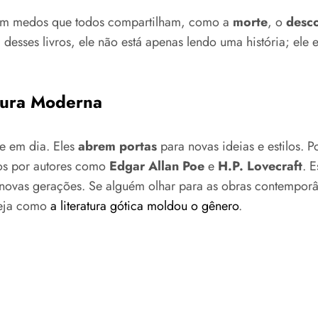
am em medos que todos compartilham, como a
morte
, o
desc
desses livros, ele não está apenas lendo uma história; ele
atura Moderna
e em dia. Eles
abrem portas
para novas ideias e estilos. 
dos por autores como
Edgar Allan Poe
e
H.P. Lovecraft
. 
 novas gerações. Se alguém olhar para as obras contemporâ
 veja como
a literatura gótica moldou o gênero
.