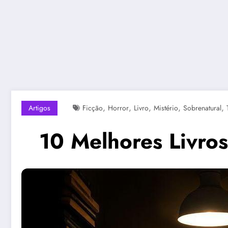
,
,
,
,
,
Artigos
Ficção
Horror
Livro
Mistério
Sobrenatural
10 Melhores Livros