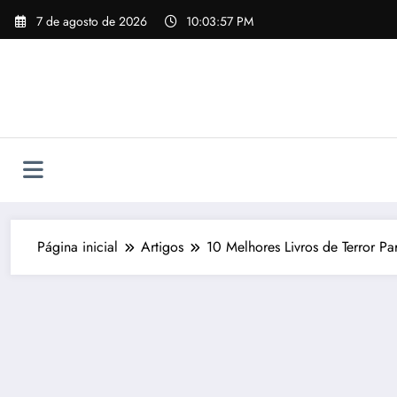
Pular
7 de agosto de 2026
10:03:58 PM
para
o
conteúdo
Página inicial
Artigos
10 Melhores Livros de Terror P