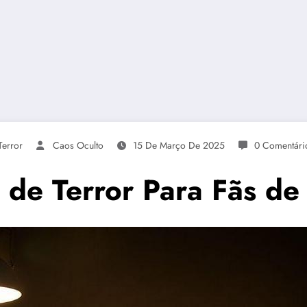
Terror
Caos Oculto
15 De Março De 2025
0 Comentári
 de Terror Para Fãs d