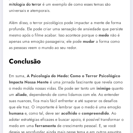
mitologia do terror
é um exemplo de como esses temas são
universais e atemporais.
Além disso, o terror psicológico pode impactar a mente de forma
profunda. Ele pode criar uma sensação de ansiedade que persiste
mesmo após o filme acabar. Isso acontece porque o
medo
não é
apenas uma emoção passageira; ele pode
mudar
a forma como
as pessoas veem o mundo ao seu redor.
Conclusão
Em suma,
A Psicologia do Medo: Como o Terror Psicológico
Impacta Nossa Mente
é uma jornada fascinante que revela como
o medo molda nossas vidas. Ele pode ser tanto um
inimigo
quanto
um
aliado
, dependendo de como lidamos com ele. Ao entender
suas nuances, fica mais fácil enfrentar e até superar os desafios
que ele traz. O importante é lembrar que o medo é uma emoção
humana
e, como tal, deve ser
acolhido
e
compreendido
. Ao
adotar estratégias eficazes e buscar apoio, é possível transformar o
medo em uma
ferramenta
de crescimento pessoal. E, se você
deseja se aprofundar ainda mais nesse tema e em outros assuntos