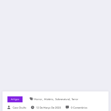
,
,
,
Artigos
Horror
Mistério
Sobrenatural
Terror
Caos Oculto
12 De Março De 2025
0 Comentários