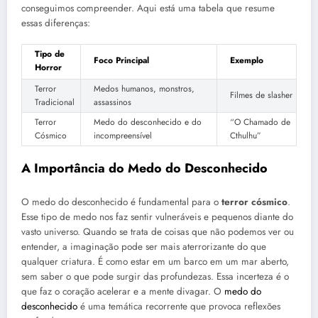
conseguimos compreender. Aqui está uma tabela que resume
essas diferenças:
Tipo de
Foco Principal
Exemplo
Horror
Terror
Medos humanos, monstros,
Filmes de slasher
Tradicional
assassinos
Terror
Medo do desconhecido e do
“O Chamado de
Cósmico
incompreensível
Cthulhu”
A Importância do Medo do Desconhecido
O medo do desconhecido é fundamental para o
terror cósmico
.
Esse tipo de medo nos faz sentir vulneráveis e pequenos diante do
vasto universo. Quando se trata de coisas que não podemos ver ou
entender, a imaginação pode ser mais aterrorizante do que
qualquer criatura. É como estar em um barco em um mar aberto,
sem saber o que pode surgir das profundezas. Essa incerteza é o
que faz o coração acelerar e a mente divagar. O
medo do
desconhecido
é uma temática recorrente que provoca reflexões