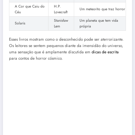
A Cor que Caiu do
H.P.
Um meteorito que traz horror
Céu
Lovecraft
Stanisław
Um planeta que tem vida
Solaris
Lem
própria
Esses livros mostram como o desconhecido pode ser aterrorizante.
Os leitores se sentem pequenos diante da imensidão do universo,
uma sensação que é amplamente discutida em
dicas de escrita
para contos de horror cósmico.