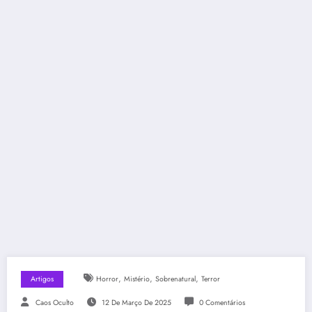
,
,
,
Artigos
Horror
Mistério
Sobrenatural
Terror
Caos Oculto
12 De Março De 2025
0 Comentários