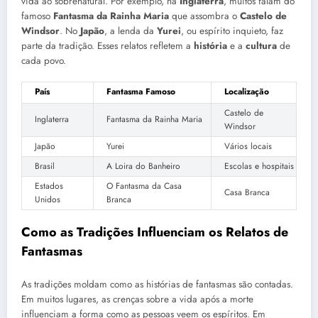
vida ao sobrenatural. Por exemplo, na
Inglaterra
, muitos falam do
famoso
Fantasma da Rainha Maria
que assombra o
Castelo de
Windsor
. No
Japão
, a lenda da
Yurei
, ou espírito inquieto, faz
parte da tradição. Esses relatos refletem a
história
e a
cultura
de
cada povo.
País
Fantasma Famoso
Localização
Castelo de
Inglaterra
Fantasma da Rainha Maria
Windsor
Japão
Yurei
Vários locais
Brasil
A Loira do Banheiro
Escolas e hospitais
Estados
O Fantasma da Casa
Casa Branca
Unidos
Branca
Como as Tradições Influenciam os Relatos de
Fantasmas
As tradições moldam como as histórias de fantasmas são contadas.
Em muitos lugares, as crenças sobre a vida após a morte
influenciam a forma como as pessoas veem os espíritos. Em