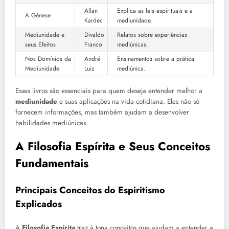
Allan
Explica as leis espirituais e a
A Gênese
Kardec
mediunidade.
Mediunidade e
Divaldo
Relatos sobre experiências
seus Efeitos
Franco
mediúnicas.
Nos Domínios da
André
Ensinamentos sobre a prática
Mediunidade
Luiz
mediúnica.
Esses livros são essenciais para quem deseja entender melhor a
mediunidade
e suas aplicações na vida cotidiana. Eles não só
fornecem informações, mas também ajudam a desenvolver
habilidades mediúnicas.
A Filosofia Espírita e Seus Conceitos
Fundamentais
Principais Conceitos do Espiritismo
Explicados
A
Filosofia Espírita
traz à tona conceitos que ajudam a entender a