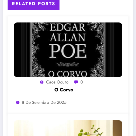
RELATED POSTS
Caos Oculto
0
O Corvo
8 De Setembro De 2025