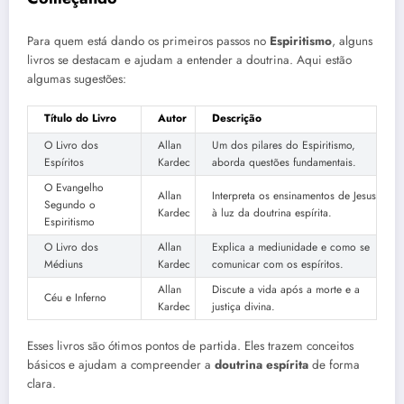
Para quem está dando os primeiros passos no
Espiritismo
, alguns
livros se destacam e ajudam a entender a doutrina. Aqui estão
algumas sugestões:
Título do Livro
Autor
Descrição
O Livro dos
Allan
Um dos pilares do Espiritismo,
Espíritos
Kardec
aborda questões fundamentais.
O Evangelho
Allan
Interpreta os ensinamentos de Jesus
Segundo o
Kardec
à luz da doutrina espírita.
Espiritismo
O Livro dos
Allan
Explica a mediunidade e como se
Médiuns
Kardec
comunicar com os espíritos.
Allan
Discute a vida após a morte e a
Céu e Inferno
Kardec
justiça divina.
Esses livros são ótimos pontos de partida. Eles trazem conceitos
básicos e ajudam a compreender a
doutrina espírita
de forma
clara.