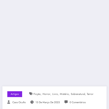
,
,
,
,
,
Artigos
Ficção
Horror
Livro
Mistério
Sobrenatural
Terror
Caos Oculto
15 De Março De 2025
0 Comentários