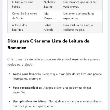
O Diário de uma
Nicholas
Um romance que vai fazer
Paixão
Sparks
você chorar.
Como Eu Era Antes
Jojo
Um amor que desafia as
de Você
Moyes
expectativas.
A Casa dos
Isabel
Uma mistura de amor e
Espíritos
Allende
realismo mágico.
Dicas para Criar uma Lista de Leitura de
Romance
Criar uma lista de leitura pode ser divertido! Aqui estão algumas
ideias para ajudar:
Anote seus favoritos
: Sempre que ouvir falar de um livro que parece
interessante, escreva-o.
Peça recomendações
: Amigos e familiares podem ter ótimas
sugestões.
Use aplicativos de leitura
: Eles ajudam a organizar e acompanhar o
que você já leu e o que quer ler.