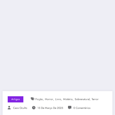
,
,
,
,
,
Artigos
Ficção
Horror
Livro
Mistério
Sobrenatural
Terror
Caos Oculto
15 De Março De 2025
0 Comentários