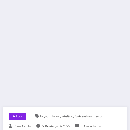
,
,
,
,
Artigos
Ficção
Horror
Mistério
Sobrenatural
Terror
Caos Oculto
9 De Março De 2025
0 Comentários