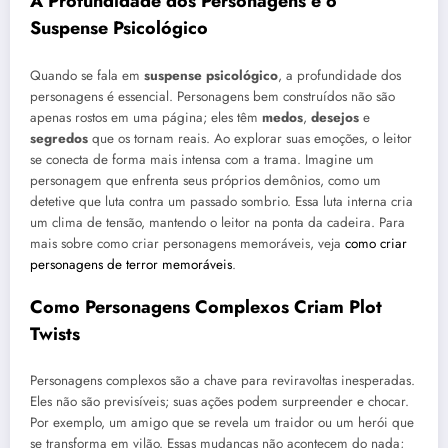
A Profundidade dos Personagens e o
Suspense Psicológico
Quando se fala em
suspense psicológico
, a profundidade dos
personagens é essencial. Personagens bem construídos não são
apenas rostos em uma página; eles têm
medos
,
desejos
e
segredos
que os tornam reais. Ao explorar suas emoções, o leitor
se conecta de forma mais intensa com a trama. Imagine um
personagem que enfrenta seus próprios demônios, como um
detetive que luta contra um passado sombrio. Essa luta interna cria
um clima de tensão, mantendo o leitor na ponta da cadeira. Para
mais sobre como criar personagens memoráveis, veja
como criar
personagens de terror memoráveis
.
Como Personagens Complexos Criam Plot
Twists
Personagens complexos são a chave para reviravoltas inesperadas.
Eles não são previsíveis; suas ações podem surpreender e chocar.
Por exemplo, um amigo que se revela um traidor ou um herói que
se transforma em vilão. Essas mudanças não acontecem do nada;