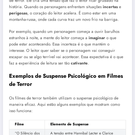
de terror. Ele cria uma tensão que faz o leitor ficar grudado na
história. Quando os personagens enfrentam situações
incertas
e
perigosas
, o coração do leitor acelera. É como estar em uma
montanha-russa, onde cada curva traz um novo frio na barriga.
Por exemplo, quando um personagem começa a ouvir barulhos
estranhos à noite, a mente do leitor começa a
imaginar
o que
pode estar acontecendo. Essa incerteza é o que mantém o
interesse. O leitor quer saber se o personagem vai conseguir
escapar ou se algo terrível vai acontecer. Essa expectativa é o que
faz a experiência de leitura ser tão
cativante
.
Exemplos de Suspense Psicológico em Filmes
de Terror
Os filmes de terror também utilizam o suspense psicológico de
maneira eficaz. Aqui estão alguns exemplos que mostram como
isso funciona:
Filme
Elemento de Suspense
“O Silêncio dos
A tensão entre Hannibal Lecter e Clarice