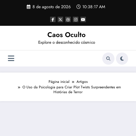
Pular
8 de agosto de 2026
10:38:18 AM
para
o
conteúdo
Caos Oculto
Explore o desconhecido cósmico
Página inicial
Artigos
O Uso da Psicologia para Criar Plot Twists Surpreendentes em
Histórias de Terror