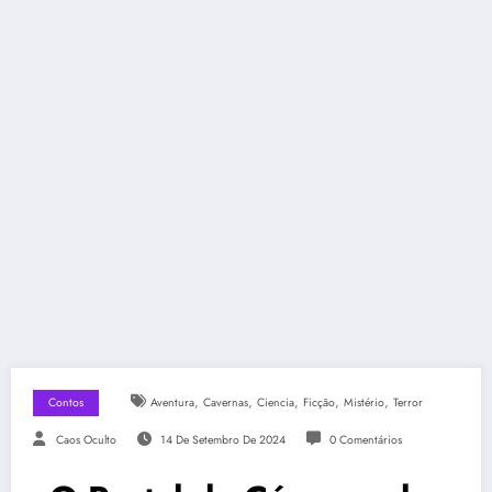
,
,
,
,
,
Contos
Aventura
Cavernas
Ciencia
Ficção
Mistério
Terror
Caos Oculto
14 De Setembro De 2024
0 Comentários