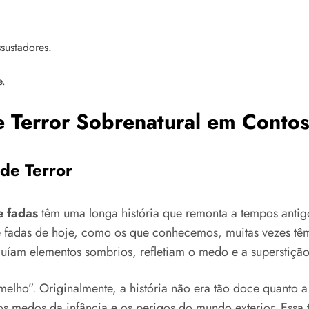
ssustadores.
e.
e Terror Sobrenatural em Conto
 de Terror
e fadas
têm uma longa história que remonta a tempos antigo
de fadas de hoje, como os que conhecemos, muitas vezes tê
luíam elementos sombrios, refletiam o medo e a superstiçã
lho”. Originalmente, a história não era tão doce quanto 
o os medos da infância e os perigos do mundo exterior. Es