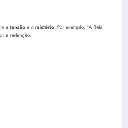
têm a
tensão
e o
mistério
. Por exemplo, “A Bela
or e redenção.