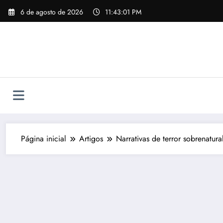
Pular
6 de agosto de 2026
11:43:02 PM
para
o
conteúdo
Página inicial
Artigos
Narrativas de terror sobrenatur