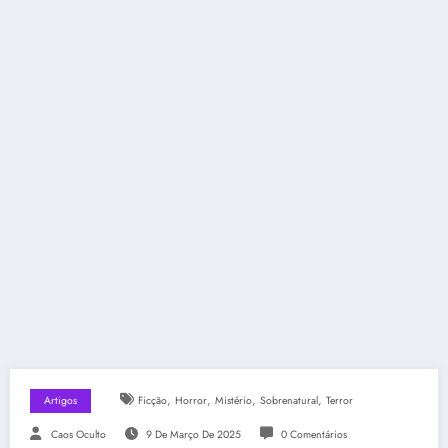
,
,
,
,
Artigos
Ficção
Horror
Mistério
Sobrenatural
Terror
Caos Oculto
9 De Março De 2025
0 Comentários