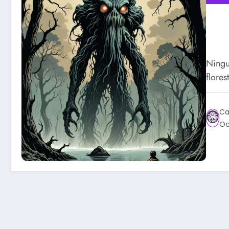
Ningu
flore
Ca
Oc